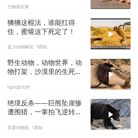
万物零距离
狒狒这棍法，谁能扛得
住，蜜獾这下死定了！
蓝少动物解说
1跟贴
野生动物，动物世界，动
物打架，沙漠里的生死较
量：刺猬VS鳄鱼！
light是光华
绝境反杀——巨熊坠崖惨
遭围猎，一掌拍飞逆转战
局！
笑栗动物园
1跟贴