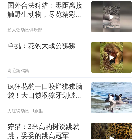
国外合法狩猎：零距离接
触野生动物，尽览精彩瞬
间
超人强动物俱乐部
单挑：花豹大战公狒狒
奇葩游戏酱
疯狂花豹一口咬烂狒狒脑
袋！大口锁喉獠牙划破静
脉！狒狒痛到窒息
力红说动物
1跟贴
狞猫：3米高的树说跳就
跳，妥妥的跳高冠军