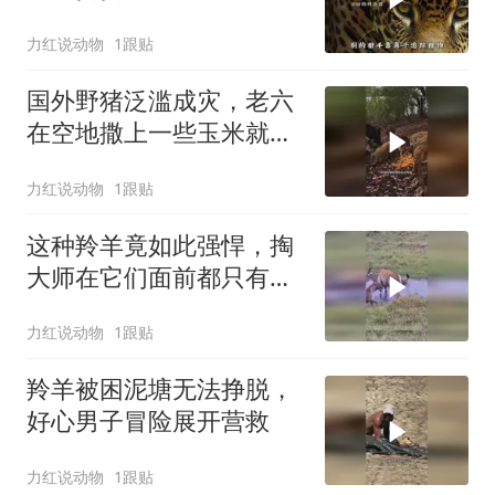
力红说动物
1跟贴
国外野猪泛滥成灾，老六
在空地撒上一些玉米就能
引来许多野猪
力红说动物
1跟贴
这种羚羊竟如此强悍，掏
大师在它们面前都只有吃
瘪的份
力红说动物
1跟贴
羚羊被困泥塘无法挣脱，
好心男子冒险展开营救
力红说动物
1跟贴