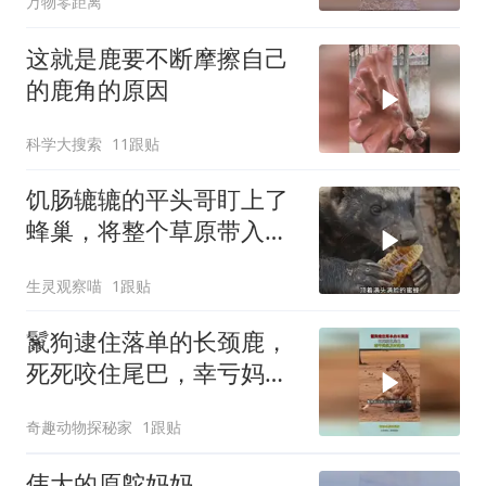
万物零距离
这就是鹿要不断摩擦自己
的鹿角的原因
科学大搜索
11跟贴
饥肠辘辘的平头哥盯上了
蜂巢，将整个草原带入了
无尽深渊
生灵观察喵
1跟贴
鬣狗逮住落单的长颈鹿，
死死咬住尾巴，幸亏妈妈
及时赶来
奇趣动物探秘家
1跟贴
伟大的原鸵妈妈