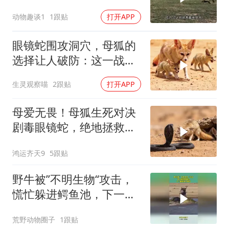
千万人泪崩
动物趣谈1
1跟贴
打开APP
眼镜蛇围攻洞穴，母狐的
选择让人破防：这一战，
没有退路
生灵观察喵
2跟贴
打开APP
母爱无畏！母狐生死对决
剧毒眼镜蛇，绝地拯救幼
崽
鸿运齐天9
5跟贴
野牛被”不明生物“攻击，
慌忙躲进鳄鱼池，下一幕
根本不敢信
荒野动物圈子
1跟贴