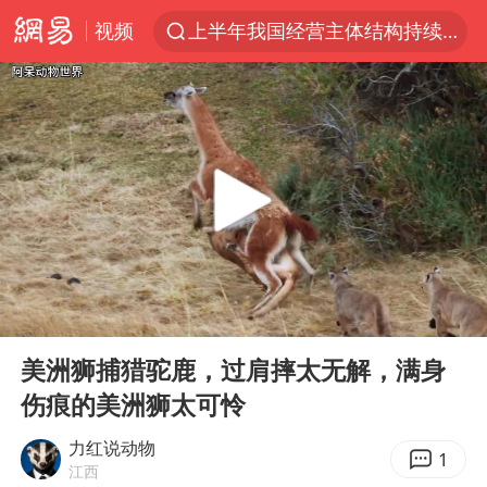
视频
俄称边境州遭乌大规模袭击已致13伤
杭州机场已取消航班388架次
于东来回应胖东来近25年老店年底关闭
浙江省委书记：该停下的坚决停下来
中国籍豪华游艇富商之子在泰国被杀
白海豚北上或致京津冀暴雨
美将每月供乌爱国者拦截导弹
00:00
02:04
国足U17与阿森纳决赛取消 并列冠军
Play
Ent
full
美洲狮捕猎驼鹿，过肩摔太无解，满身
10余省份将出现强风雨 局地特大暴雨
伤痕的美洲狮太可怜
世界第1特鲁姆普斯诺克中国赛一轮游
力红说动物
新疆一婚礼线上邀请引热议
1
江西