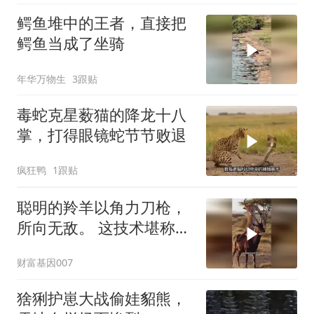
鳄鱼堆中的王者，直接把
鳄鱼当成了坐骑
年华万物生
3跟贴
毒蛇克星薮猫的降龙十八
掌，打得眼镜蛇节节败退
疯狂鸭
1跟贴
聪明的羚羊以角力刀枪，
所向无敌。 这技术堪称杂
技团！
财富基因007
猞猁护崽大战偷娃貂熊，