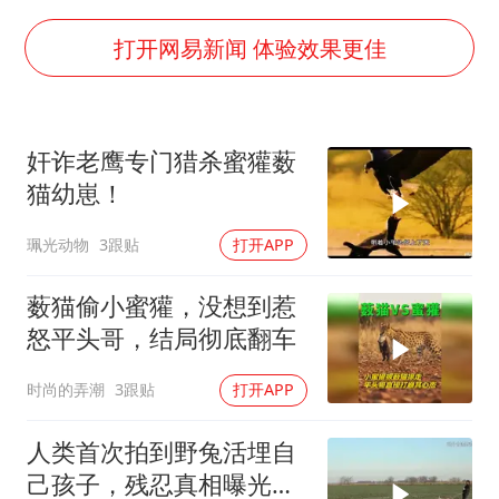
《龙餐馆》 冲奖
打开网易新闻 体验效果更佳
上门女婿出轨女邻居多年被判重婚罪
构建更高水平的全民健身公共服务体系
韩军前线部队连曝丑闻
奸诈老鹰专门猎杀蜜獾薮
云南一男子胃中取出180颗铁钉
猫幼崽！
奋力开创中国式现代化建设新局面
珮光动物
3跟贴
打开APP
薮猫偷小蜜獾，没想到惹
怒平头哥，结局彻底翻车
时尚的弄潮
3跟贴
打开APP
人类首次拍到野兔活埋自
己孩子，残忍真相曝光后