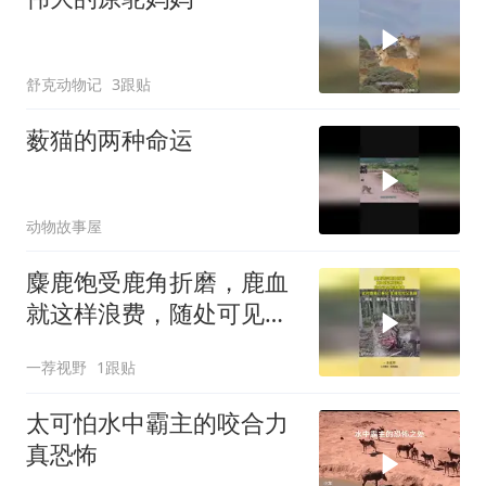
舒克动物记
3跟贴
薮猫的两种命运
动物故事屋
麋鹿饱受鹿角折磨，鹿血
就这样浪费，随处可见脱
落鹿角！
一荐视野
1跟贴
太可怕水中霸主的咬合力
真恐怖