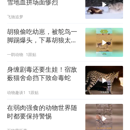
雪地血拼场面惨烈
飞驰追梦
胡狼偷吃幼崽，被鸵鸟一
脚踢爆头，下幕胡狼太惨
了
一鹞动物
1跟贴
身缠剧毒还要生娃！宿敌
薮猫舍命挡下致命毒蛇
动物趣谈1
1跟贴
在弱肉强食的动物世界随
时都要保持警惕