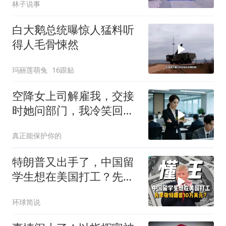
林子说事
白大鹅总统曝惊人猛料听
得人毛骨悚然
玛丽莲萌兔
16跟贴
空降女上司解雇我，交接
时她问部门，我冷笑回
答：明天
真正能保护你的
特朗普又出手了，中国留
学生想在美国打工？先孝
敬他10万美元再说
环球简说