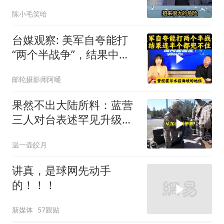
汲：手伸的太长了
陈小毛笑哈
台媒观察: 美军自夸能打
“两个半战争”，结果中东
这一仗，连半个都兜不住
邮轮摄影师阿嗵
果然不出大陆所料：蓝营
三人对台表述罕见升级，
郑丽文这次赌对了
温一壶皎月
讲真，是球网先动手
的！！！
新媒体
57跟贴