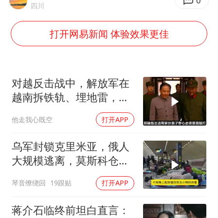
上海大部迎大暴雨
0
四川
《龙餐馆》 冲奖
打开网易新闻 体验效果更佳
蒯曼挺进WTT横滨冠军赛女单四强
武契奇会见泽连斯基有何意图
构建更高水平的全民健身公共服务体系
对越反击战中，解放军在
越南拆铁轨、埋地雷，是
真的吗？
他走我心既空
打开APP
乌军封锁克里米亚，俄人
大规模逃离，莫斯科仓库
遭袭
琴音缭绕回
19跟贴
打开APP
蒋介石临终前坦白直言：