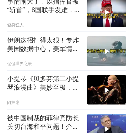
事情闹大了！以指挥官被
“斩首”，8国联手发难，特
朗普失声了？
健身狂人
伊朗这招打得太狠！专炸
美国数据中心，美军情报
系统直接瘫痪，比封海峡
侃侃世界之最
还致命
小提琴《贝多芬第二小提
琴浪漫曲》美妙至极，耳
朵醉了！
阿抽崽
被中国制裁的菲律宾防长
关切台海和平问题！介文