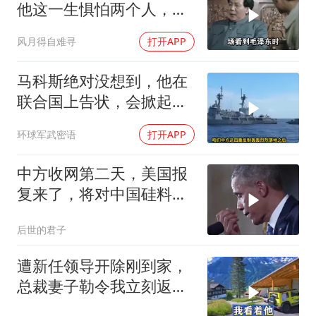
他这一生惧怕两个人，却
只敬佩一个人！
风月得自难寻
打开APP
马科斯绝对没想到，他在
联合国上告状，会掀起中
方的4重反制
环球军武密语
打开APP
中方收网第二天，美国报
复来了，将对中国硅料加
税，3波争端开打
后世的君子
遭新任领导开除刚到家，
总裁妻子勒令我立刻返
岗，我直言她无权命令我