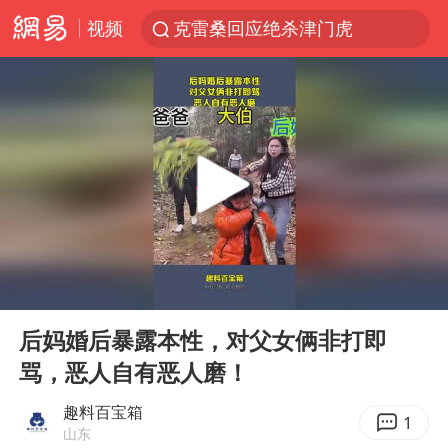
视频
克雷桑回应绝杀津门虎
人形机器人第一股
江苏昆山升级发布暴雨红警
多地银行上调存款利率
上海地铁4条线路全线停运
4.2平卫生间补漏注胶花1.55万
武汉3名城管协管员殴打摊主被刑拘
00:00
00:14
白海豚路径图
Play
Ent
full
宇树申购 中一签有望赚20万元
后妈婚后暴露本性，对父女俩非打即
骂，恶人自有恶人磨！
男子结婚8年3个女儿都不是亲生
白海豚可深入内陆制造大范围风雨
趣料百宝箱
1
山东