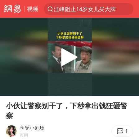
视频
汪峰阻止14岁女儿买大牌
上半年我国机械工业经济运行稳中有进
朱雨玲晋级WTT横滨冠军赛女单八强
女子开一天一夜空调后二氧化碳中毒
美国将对多晶硅衍生品加征15%关税
佛山通报笔试前13被淘汰后5名进体检
泰国校园枪击案死亡人数升至7人
00:00
00:11
陕西省委书记赶赴柞水县杏坪镇
Play
Ent
full
女孩摆摊卖菌子时收到北大通知书
小伙让警察别干了，下秒拿出钱狂砸警
察
年内第一高价股今日打新
改名后的“青海拉面”店
享受小剧场
1
河南