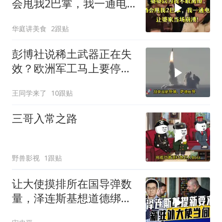
会甩我2巴掌，我一通电
话让婆家当场懵了
华庭讲美食
2跟贴
彭博社说稀土武器正在失
效？欧洲军工马上要停
产，美国砸钱建厂远水不
王同学来了
10跟贴
解近渴
三哥入常之路
野兽影视
1跟贴
让大使摸排所在国导弹数
量，泽连斯基想道德绑架
援乌国，黔驴技穷