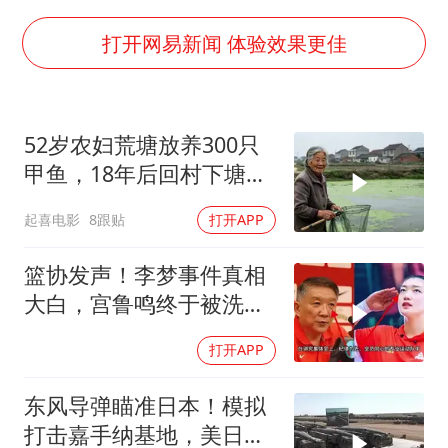
粉笔教育发布“自曝式”公开信
广岛核爆81周年央视播《奥本海默》
打开网易新闻 体验效果更佳
四川宜宾市高县发生4.9级地震
公司“上四休三”但要降薪1000元
52岁农妇荒塘放养300只
国民党推出AI发言人“郑小文”
甲鱼，18年后回村下塘瞬
A股收盘：三大指数均涨超1%
间傻眼
起喜电影
8跟贴
打开APP
“中国蔬菜之乡”最高温达41.8℃
如何把百年大党建设得更加坚强有力？
篮协发声！李梦事件真相
大白，宫鲁鸣终于被洗清
了球迷差一句
打开APP
东风导弹瞄准日本！模拟
打击嘉手纳基地，美日敢