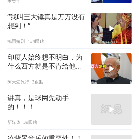
宋忠平
“我叫王大锤真是万万没有
想到！”
鸣雨短剧
134跟贴
印度人始终想不明白，为
什么西方就是不肯给他们
一个大国的体面
阿天爱旅行
3跟贴
讲真，是球网先动手
的！！！
新媒体
39跟贴
论背景音乐的重要性！！