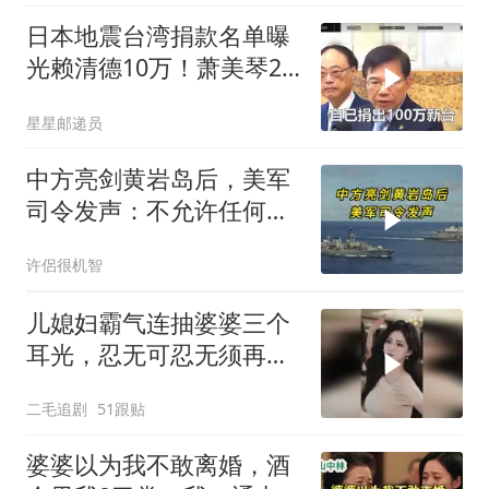
日本地震台湾捐款名单曝
光赖清德10万！萧美琴20
万，郑丽文100万
星星邮递员
中方亮剑黄岩岛后，美军
司令发声：不允许任何国
家主宰印太
许侶很机智
儿媳妇霸气连抽婆婆三个
耳光，忍无可忍无须再
忍，太解气了！
二毛追剧
51跟贴
婆婆以为我不敢离婚，酒