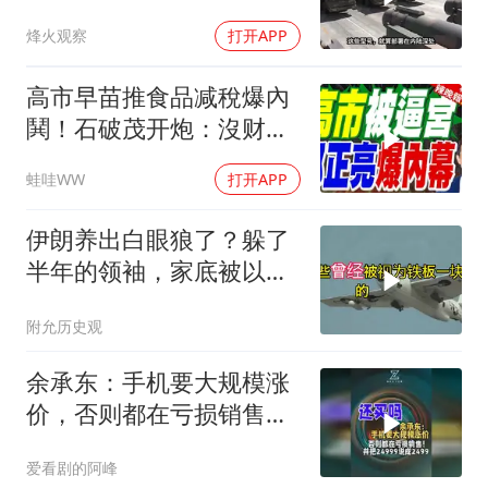
动武就挨打？
烽火观察
打开APP
高市早苗推食品减稅爆內
鬨！石破茂开炮：沒财源
极不负责｜郭正亮.帅化
蛙哇WW
打开APP
民.孙大千｜辣晚报
20260804
伊朗养出白眼狼了？躲了
半年的领袖，家底被以色
列摸得一干二净
附允历史观
余承东：手机要大规模涨
价，否则都在亏损销售！
并把24999说成2499
爱看剧的阿峰