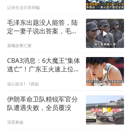
承认这步棋走错了
记录生活日常阿蜴
毛泽东出题没人能答，陆
定一妻子说出答案，毛主
席听后高兴异常
晨曦故事汇聚
CBA3消息：6大魔王“集体
逃亡”！广东王火速上位，
王牌锋线回归
温心娱乐1
1跟贴
伊朗革命卫队精锐军官分
队遭遇失败，全员覆没
深层奥秘