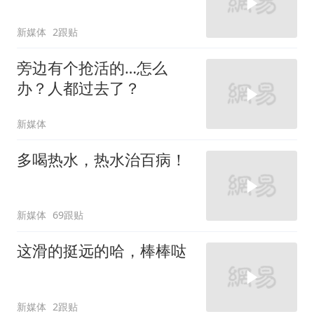
新媒体
2跟贴
旁边有个抢活的…怎么
办？人都过去了？
新媒体
多喝热水，热水治百病！
新媒体
69跟贴
这滑的挺远的哈，棒棒哒
新媒体
2跟贴