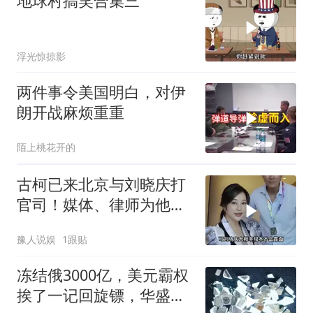
地球村搞笑合集三
浮光惊掠影
两件事令美国明白，对伊
朗开战麻烦重重
陌上桃花开的
古柯已来北京与刘晓庆打
官司！媒体、律师为他站
台，法院先调解
豫人说娱
1跟贴
冻结俄3000亿，美元霸权
挨了一记回旋镖，华盛顿