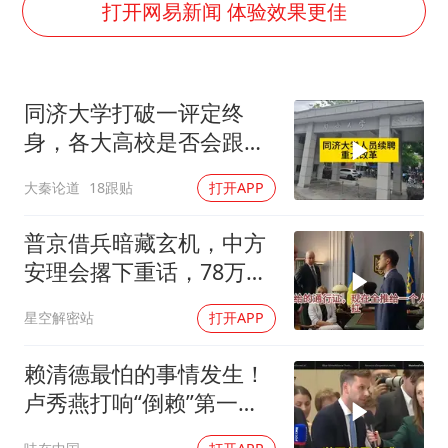
谷歌首席科学家Jeff Dean离职创业
打开网易新闻 体验效果更佳
人贩子“梅姨”真实姓名曝光
如何把百年大党建设得更加坚强有力
同济大学打破一评定终
一枚俄导弹都没击落 泽连斯基发声
身，各大高校是否会跟进
多专业取消艺考 文化工作者要有文化
呢？
大秦论道
18跟贴
打开APP
“银行午休1.5小时”留个窗口行不行
41岁女子为鼓励女儿考上985研究生
普京借兵暗藏玄机，中方
总书记关心百姓身边这些民生大事
安理会撂下重话，78万件
武器去向成谜
星空解密站
打开APP
赖清德最怕的事情发生！
卢秀燕打响“倒赖”第一
枪，美国趁火打劫