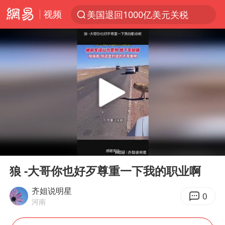
视频
美国退回1000亿美元关税
探寻“技能+”促就业创业新路
李亚鹏向地铁吐血女孩捐99999元
被泰航拒载中国乘客：免费改签没兑现
台风白海豚可能在浙江登陆
38岁山东财大教授刘海明逝世
因凡蒂诺首次公开道歉
00:00
00:14
13岁少年白天写作业晚上夜市炒粉
Play
Ent
full
《Monica》填词人黎彼得去世
狼 -大哥你也好歹尊重一下我的职业啊
FIFA官方支持因凡蒂诺
齐姐说明星
0
河南
陕西柞水遭遇暴雨五千余户群众转移