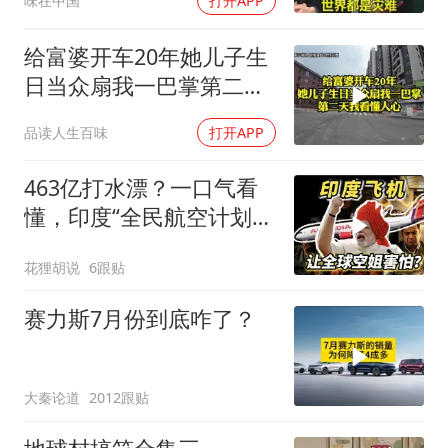
味在中国
打开APP
给富婆开车20年她儿子生
日当众扇我一巴掌第二天
我看懂人心
品读人生百味
打开APP
463亿打水漂？一口气看
懂，印度“全民航空计划”
翻车史！
花狸胡说
6跟贴
赛力斯7月份到底咋了？
大秦论道
2012跟贴