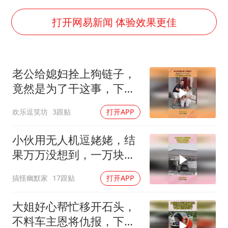
上海将苏州河水强排至黄浦江
中方：奉劝美方解除对古巴制裁封锁
打开网易新闻 体验效果更佳
警惕！我国境内发现多起“Sorry”勒索病毒攻击事件
广岛长崎的昨天未必不会是日本的明天
老公给媳妇拴上狗链子，
我国民营企业创新动能持续增强
竟然是为了干这事，下幕
高铁双人座被免票儿童挤成3人座
媳妇根本跑不掉
欢乐逗笑坊
3跟贴
打开APP
真理之光，何以能照亮复兴之路？
小伙用无人机逗姥姥，结
果万万没想到，一万块打
水漂了！
搞怪幽默家
17跟贴
打开APP
大姐好心帮忙移开石头，
不料车主恩将仇报，下幕