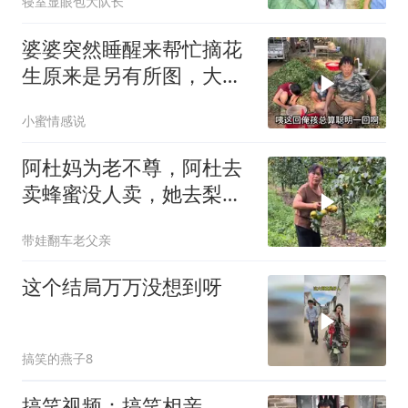
寝室显眼包大队长
婆婆突然睡醒来帮忙摘花
生原来是另有所图，大飞
这次说啥不答应
小蜜情感说
阿杜妈为老不尊，阿杜去
卖蜂蜜没人卖，她去梨园
偷梨
带娃翻车老父亲
这个结局万万没想到呀
搞笑的燕子8
搞笑视频：搞笑相亲