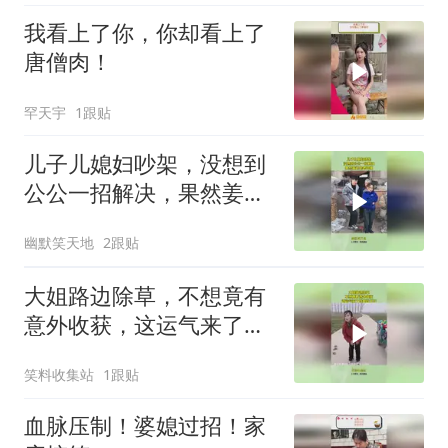
我看上了你，你却看上了
唐僧肉！
罕天宇
1跟贴
儿子儿媳妇吵架，没想到
公公一招解决，果然姜还
是老的辣
幽默笑天地
2跟贴
大姐路边除草，不想竟有
意外收获，这运气来了挡
都挡不住！
笑料收集站
1跟贴
血脉压制！婆媳过招！家