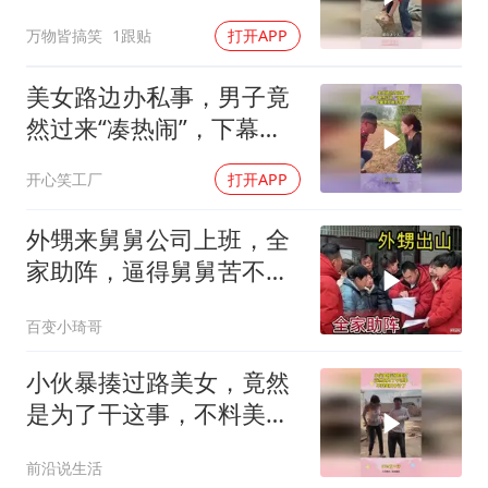
大姐操作亮了
万物皆搞笑
1跟贴
打开APP
美女路边办私事，男子竟
然过来“凑热闹”，下幕美
女操作亮了
开心笑工厂
打开APP
外甥来舅舅公司上班，全
家助阵，逼得舅舅苦不堪
言！
百变小琦哥
小伙暴揍过路美女，竟然
是为了干这事，不料美女
中计了
前沿说生活