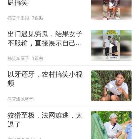
庭搞笑
搞笑千里眼
7跟贴
出门遇见穷鬼，结果女子
不服输，直接展示自己的
名牌包！
搞笑车厘子
1跟贴
以牙还牙，农村搞笑小视
频
痛苦难以释怀
狡猾至极，法网难逃，太
逗了