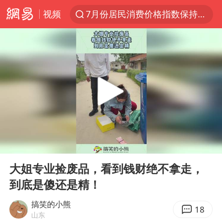
视频
7月份居民消费价格指数保持温和上涨
《哪吒之魔童闹海》获百花奖最佳影片奖
中使馆：重大涉诈逃犯檀某落网
台湾不是国家不存在“国格”
哥伦比亚发生7.5级地震
独闯南太行失联14天的女子已找到
百花奖完整获奖名单公布
00:00
00:11
哥伦比亚强震已致超20人死亡
Play
Ent
full
男子攒206小时加班调休被拒获赔1.6万
大姐专业捡废品，看到钱财绝不拿走，
到底是傻还是精！
公安部通报：抓获犯罪嫌疑人8200余名
伊朗最高领袖将任命数名高级指挥官
搞笑的小熊
18
山东