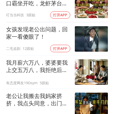
口霸坐开吃，龙虾茅台点
到飞起，我没发
叮当当科技
3跟贴
打开APP
女孩发现老公出问题，回
家一看傻眼了！
二毛追剧
12跟贴
打开APP
我月薪六万八，婆婆要我
上交五万八，我拒绝后她
换了门锁，12天后我决意
有态度网友19Dsym
5跟贴
离婚
老公让我搬去我妈家挤
挤，我点头同意，出门时
顺手带走了3本房产证和2