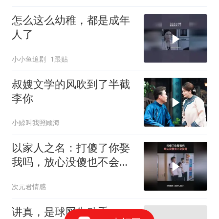
怎么这么幼稚，都是成年
人了
小小鱼追剧
1跟贴
叔嫂文学的风吹到了半截
李你
小鲸叫我照顾海
以家人之名：打傻了你娶
我吗，放心没傻也不会娶
的
次元君情感
讲真，是球网先动手