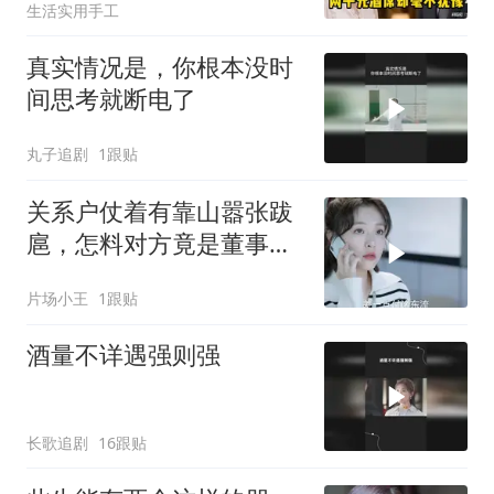
生活实用手工
真实情况是，你根本没时
间思考就断电了
丸子追剧
1跟贴
关系户仗着有靠山嚣张跋
扈，怎料对方竟是董事长
的孙女
片场小王
1跟贴
酒量不详遇强则强
长歌追剧
16跟贴