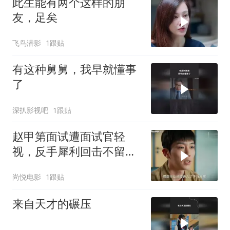
此生能有两个这样的朋
友，足矣
飞鸟潜影
1跟贴
有这种舅舅，我早就懂事
了
深扒影视吧
1跟贴
赵甲第面试遭面试官轻
视，反手犀利回击不留情
面，面试官被说得哑口无
尚悦电影
1跟贴
言
来自天才的碾压