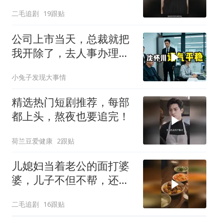
二毛追剧
19跟贴
公司上市当天，总裁就把
我开除了，去人事办理离
职手续时，
小兔子发现大事情
精选热门短剧推荐，每部
都上头，熬夜也要追完！
荷兰豆爱健康
2跟贴
儿媳妇当着老公的面打婆
婆，儿子不但不帮，还助
纣为虐！
二毛追剧
16跟贴