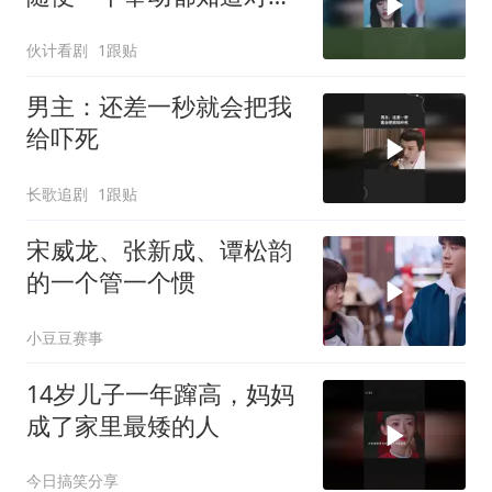
的意思
伙计看剧
1跟贴
男主：还差一秒就会把我
给吓死
长歌追剧
1跟贴
宋威龙、张新成、谭松韵
的一个管一个惯
小豆豆赛事
14岁儿子一年蹿高，妈妈
成了家里最矮的人
今日搞笑分享