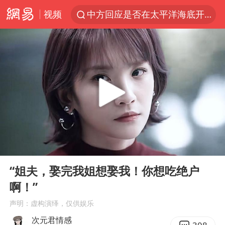
视频
中方回应是否在太平洋海底开采稀土
看守所辅警收受10万获刑1年
宇树科技发行价格150.80元/股
宇树科技王兴兴身家有望超200亿元
五粮液渠道价一箱上涨近百元
CIA被曝已秘密设立古巴工作组
多地要求领导干部带头休假
00:00
05:40
法国将禁止“未经同意的电话营销”
Play
Ent
full
我国编制完成新版全月地质图
“姐夫，娶完我姐想娶我！你想吃绝户
啊！”
U17国足1分钟轰2球
声明：虚构演绎，仅供娱乐
“深圳地面沉降致车辆损坏”不实
次元君情感