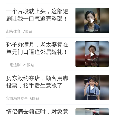
一个片段就上头，这部短
剧让我一口气追完整部！
刺头体育
7跟贴
孙子办满月，老太婆竟在
单元门口逼迫邻居随礼！
二毛追剧
21跟贴
房东毁约夺店，顾客用脚
投票，接手后生意凉了
宝哥精彩赛事
6跟贴
情侣俩去领证时，对象竟