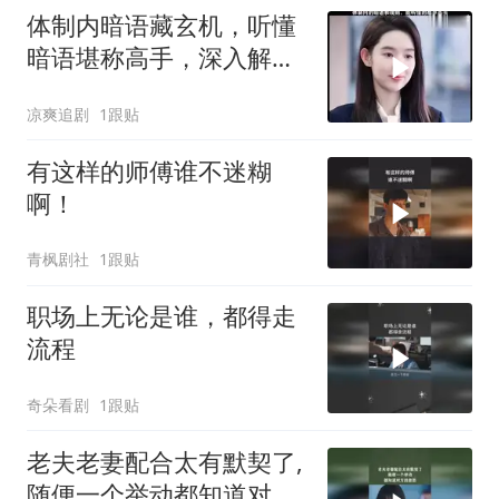
体制内暗语藏玄机，听懂
暗语堪称高手，深入解读
规则奥秘
凉爽追剧
1跟贴
有这样的师傅谁不迷糊
啊！
青枫剧社
1跟贴
职场上无论是谁，都得走
流程
奇朵看剧
1跟贴
老夫老妻配合太有默契了,
随便一个举动都知道对方