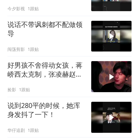
今夕影视
1跟贴
说话不带讽刺都不配做领
导
闯荡剪影
1跟贴
好男孩不舍得动女孩，蒋
峤西太克制，张凌赫赵今
麦演绎纯爱
捡影
1跟贴
说到280平的时候，她浑
身发抖了一下！
华仔追剧
1跟贴