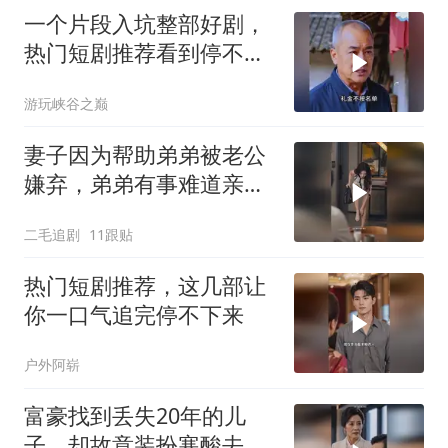
一个片段入坑整部好剧，
热门短剧推荐看到停不下
来
游玩峡谷之巅
妻子因为帮助弟弟被老公
嫌弃，弟弟有事难道亲姐
不帮吗？
二毛追剧
11跟贴
热门短剧推荐，这几部让
你一口气追完停不下来
户外阿崭
富豪找到丢失20年的儿
子，却故意装扮寒酸去相