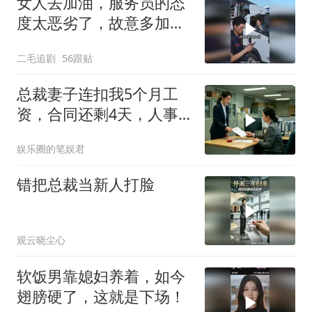
女人去加油，服务员的态
度太恶劣了，故意多加油
多收钱！
二毛追剧
56跟贴
总裁妻子连扣我5个月工
资，合同还剩4天，人事
通知涨薪续签，我
娱乐圈的笔娱君
错把总裁当新人打脸
观云晓尘心
软饭男靠媳妇养着，如今
翅膀硬了，这就是下场！