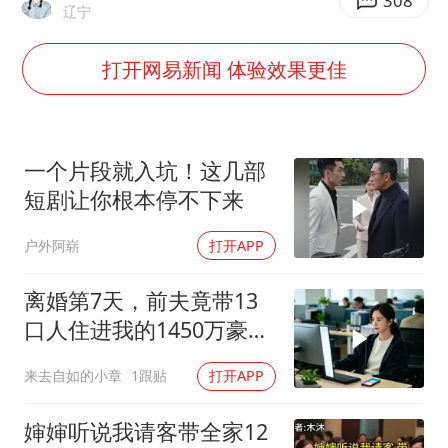
外交部发言人就广岛核爆81周年等答记者问
308
辽宁
中国“五箭齐发”反制美国
打开网易新闻 体验效果更佳
首次证实！“胶球”存在
感觉全东北都在等7号
奋进开新局 实干挑大梁
一个片段就入坑！这几部
短剧让你根本停不下来
户外阿崭
打开APP
离婚第7天，前夫竟带13
口人住进我的1450万豪
宅，一开门全傻眼
来去自如的小章
1跟贴
打开APP
婶婶听说我请客带全家12