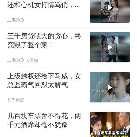
还和心机女打情骂俏，女
孩直接不结了！
二毛追剧
三千房贷喂大的贪心，终
究毁了整个家！
二毛追剧
6跟贴
上级越权还给下马威，女
总监霸气回怼太解气
和尚电影
几百块车票舍不得花，两
千元酒席却毫不犹豫