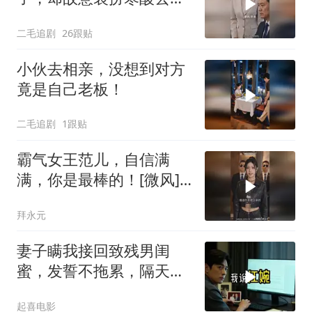
认！
二毛追剧
26跟贴
小伙去相亲，没想到对方
竟是自己老板！
二毛追剧
1跟贴
霸气女王范儿，自信满
满，你是最棒的！[微风]
[微风]
拜永元
妻子瞒我接回致残男闺
蜜，发誓不拖累，隔天我
故作欣喜外派德国
起喜电影