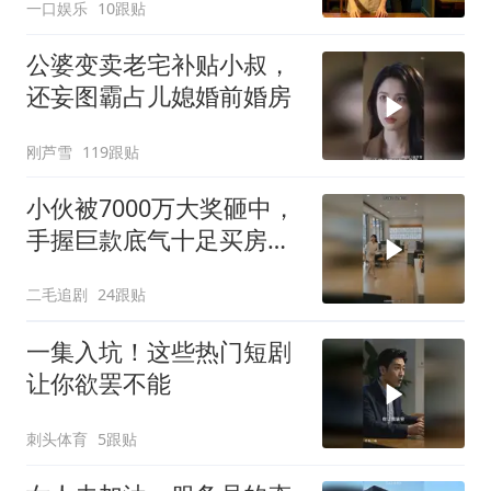
一口娱乐
10跟贴
把车钥匙
公婆变卖老宅补贴小叔，
还妄图霸占儿媳婚前婚房
刚芦雪
119跟贴
小伙被7000万大奖砸中，
手握巨款底气十足买房不
问价！
二毛追剧
24跟贴
一集入坑！这些热门短剧
让你欲罢不能
刺头体育
5跟贴