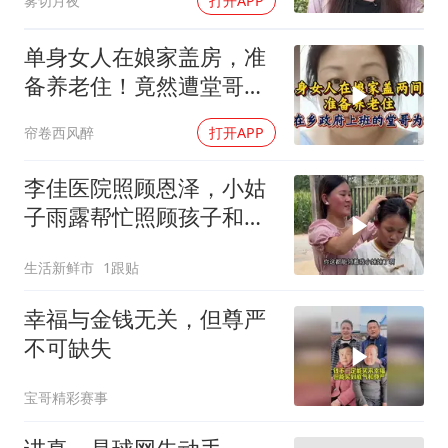
雾切月夜
打开APP
单身女人在娘家盖房，准
备养老住！竟然遭堂哥故
意为难，太气人
帘卷西风醉
打开APP
李佳医院照顾恩泽，小姑
子雨露帮忙照顾孩子和家
里，姑嫂一家亲！
生活新鲜市
1跟贴
幸福与金钱无关，但尊严
不可缺失
宝哥精彩赛事