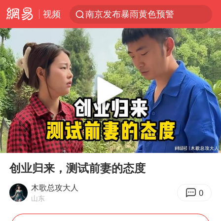
南京发布暴雨黄色预警
视频
上海有出现龙卷潜势
上半年我国经营主体结构持续优化
王传君 《披荆斩棘》
上海：5号线16号线浦江线全线停运
白海豚预计将在浙江苍南到三门一带登陆
今日15时起福州地铁高架区段停运
国足U17与阿森纳决赛取消 并列冠军
00:00
07:14
Play
Ent
王艺迪2-4不敌张本美和止步4强
full
创业归来，测试前妻的态度
上门女婿出轨女邻居多年被判重婚罪
木歌总攻大人
0
2025年小学教师减少13.19万
山东
王艺迪无缘横滨赛决赛