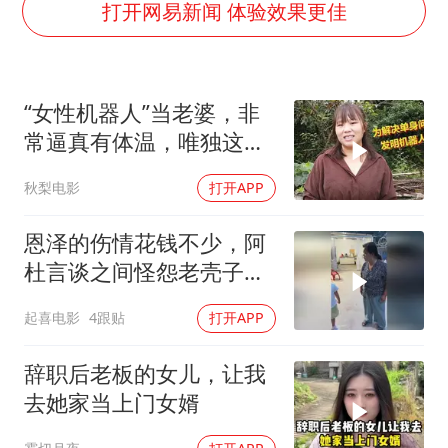
打开网易新闻 体验效果更佳
泰国：高度重视中国游客旅游体验
上海大部迎大暴雨
《龙餐馆》 冲奖
“女性机器人”当老婆，非
常逼真有体温，唯独这一
蒯曼挺进WTT横滨冠军赛女单四强
件事不会
以军士兵把枪口对准中国记者
秋梨电影
打开APP
笔试第一被劝弃考涉事副校长被撤职
恩泽的伤情花钱不少，阿
白海豚5次眼壁置换
杜言谈之间怪怨老壳子妈
构建更高水平的全民健身公共服务体系
妈
起喜电影
4跟贴
打开APP
辞职后老板的女儿，让我
去她家当上门女婿