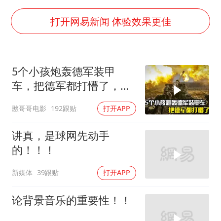
宇树科技中一签需缴款7.54万元
国防部：坚决反制任何闹海挑衅图谋
打开网易新闻 体验效果更佳
台湾海峡南口北上船舶实施交通管制
“新疆阿勒泰八月能滑雪”不实
5个小孩炮轰德军装甲
福建泉州市委书记张毅恭被查
车，把德军都打懵了，战
山东潍坊发布大风黄色预警
争片
憨哥哥电影
192跟贴
打开APP
东方之约 相约未来
讲真，是球网先动手
的！！！
新媒体
39跟贴
打开APP
论背景音乐的重要性！！