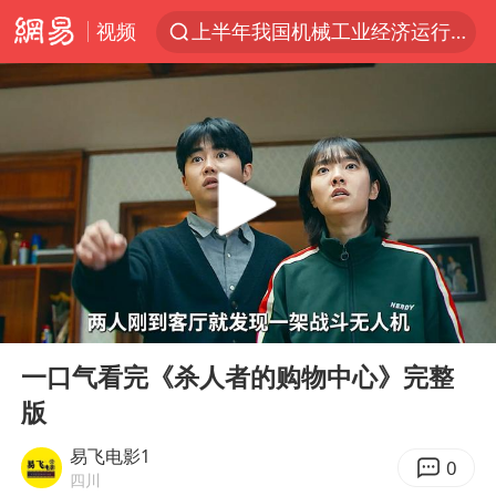
视频
上半年我国机械工业经济运行稳中有进
我国货物贸易进出口超30万亿元
佛山通报笔试前13被淘汰后5名进体检
河南撤回“领导带薪错峰休假”通知
四川宜宾市高县发生4.9级地震
台风白海豚加强
超颖电子拟投资20.86亿建设新项目
00:00
36:55
向鹏0-3不敌张本智和
Play
Ent
full
广东雷州通报特教老师招聘违规事件
一口气看完《杀人者的购物中心》完整
版
“立秋的第一杯奶茶”又爆单了
泰国枪击案凶手先杀祖父母后行凶
易飞电影1
0
四川