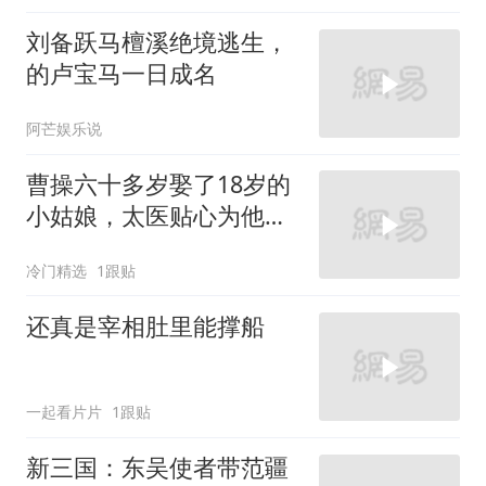
刘备跃马檀溪绝境逃生，
的卢宝马一日成名
阿芒娱乐说
曹操六十多岁娶了18岁的
小姑娘，太医贴心为他寻
宝物
冷门精选
1跟贴
还真是宰相肚里能撑船
一起看片片
1跟贴
新三国：东吴使者带范疆