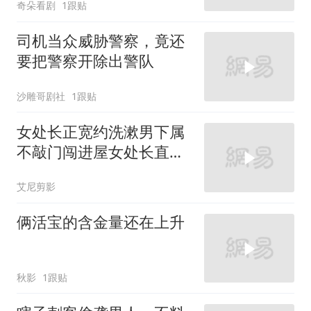
奇朵看剧
1跟贴
司机当众威胁警察，竟还
要把警察开除出警队
沙雕哥剧社
1跟贴
女处长正宽约洗漱男下属
不敲门闯进屋女处长直接
掏双枪
艾尼剪影
俩活宝的含金量还在上升
秋影
1跟贴