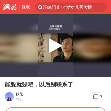
视频
汪峰阻止14岁女儿买大牌
上半年我国机械工业经济运行稳中有进
朱雨玲晋级WTT横滨冠军赛女单八强
女子开一天一夜空调后二氧化碳中毒
美国将对多晶硅衍生品加征15%关税
佛山通报笔试前13被淘汰后5名进体检
泰国校园枪击案死亡人数升至7人
00:00
00:19
陕西省委书记赶赴柞水县杏坪镇
Play
Ent
full
女孩摆摊卖菌子时收到北大通知书
能躲就躲吧，以后别联系了
年内第一高价股今日打新
秋影
3
河北
改名后的“青海拉面”店