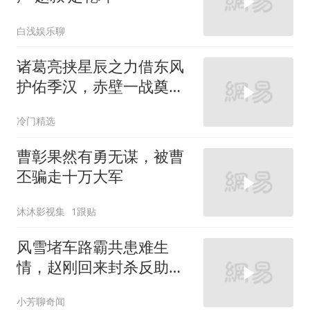
白浅娱乐聊
诸葛亮挟星辰之力借东风
护佑季汉，赤壁一战奠定
天下三分
冷门精选
曹彰果然有勇无谋，被曹
丕骗走十万大军
沐沐影视集
1跟贴
风雪堵车路霸共患难生
情，赵刚回来封杀反助两
人开物流
小芳聊奇闻