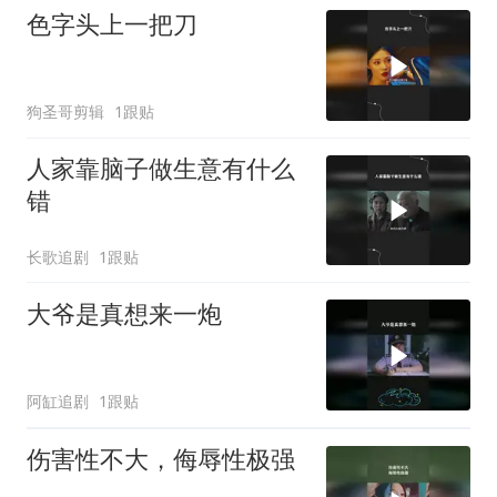
色字头上一把刀
狗圣哥剪辑
1跟贴
人家靠脑子做生意有什么
错
长歌追剧
1跟贴
大爷是真想来一炮
阿缸追剧
1跟贴
伤害性不大，侮辱性极强