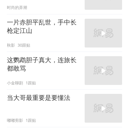
笑一遍！
时尚的弄潮
一片赤胆平乱世，手中长
枪定江山
秋影
30跟贴
这鹦鹉胆子真大，连旅长
都敢骂
小金聊剧
1跟贴
当大哥最重要是要懂法
嘟嘟剪影
1跟贴