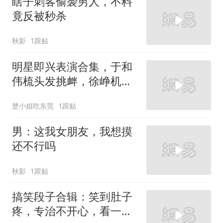
瞎子刺客偷袭男人，不料
竟反被秒杀
秋影
1跟贴
明星即兴表演合集，于和
伟梳头发挑衅，徐峥机智
戴假发梳头引爆
楚小姐吃东莞
1跟贴
男：这我女朋友，我想摸
还不行吗
秋影
1跟贴
搞笑段子合辑：笑到肚子
疼，专治不开心，看一遍