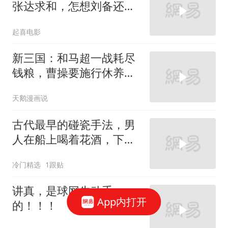
张达求和，怎想刘备还在
气头上，连使者一起斩了
起喜电影
新三国：和马超一战耗尽
钱粮，曹操要施行休养生
息的政策，屯田养民
天鹅漫画说
古代最早的碰瓷手法，男
人在船上喝着花酒，下一
秒女人就投河自尽
冷门精选
1跟贴
讲真，是球网先动手
App内打开
的！！！