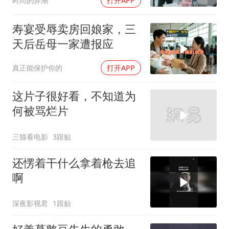
时尚的弄潮
打开APP
寿宴受辱卖房回娘家，三
天后岳母一家遭报应
真正能保护你的
打开APP
这片子很好看，不知道为
何被骂烂片
三猫看电影
3跟贴
还愣着干什么拿着枪去追
啊
深夜影视君
1跟贴