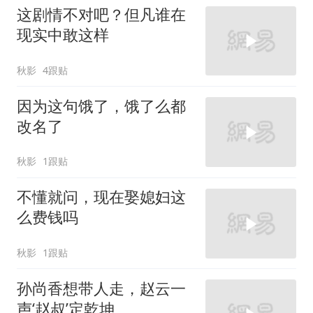
这剧情不对吧？但凡谁在
现实中敢这样
秋影
4跟贴
因为这句饿了，饿了么都
改名了
秋影
1跟贴
不懂就问，现在娶媳妇这
么费钱吗
秋影
1跟贴
孙尚香想带人走，赵云一
声‘赵叔’定乾坤