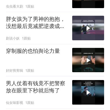
虫虫看大剧
1跟贴
胖女孩为了男神的抱抱，
没想最后竟减肥逆袭成校
花
剧说小妖
1跟贴
穿制服的也怕舆论力量
好好剪剪辑
1跟贴
男人仗着有钱竟不把警察
放在眼里下秒就后悔了
仙女味影视
1跟贴