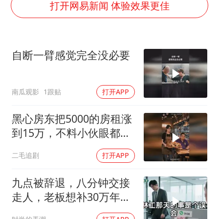
粉笔教育发布“自曝式”公开信
打开网易新闻 体验效果更佳
广岛核爆81周年央视播《奥本海默》
四川宜宾市高县发生4.9级地震
自断一臂感觉完全没必要
公司“上四休三”但要降薪1000元
国民党推出AI发言人“郑小文”
南瓜观影
1跟贴
打开APP
A股收盘：三大指数均涨超1%
“中国蔬菜之乡”最高温达41.8℃
黑心房东把5000的房租涨
如何把百年大党建设得更加坚强有力？
到15万，不料小伙眼都不
眨都同意了！
二毛追剧
打开APP
九点被辞退，八分钟交接
走人，老板想补30万年终
奖却发现被拉黑