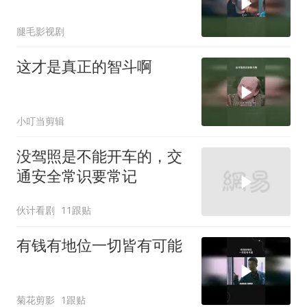
腿毛影视剧
这才是真正的智斗啊
小叮当剪辑
没驾照是不能开车的，交
通安全常识要常记
伙计看剧
11跟贴
有钱有地位一切皆有可能
菊花剪影
1跟贴