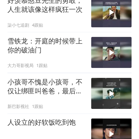
好羡慕憨豆先生的勇敢，
人生就该像这样疯狂一次
柒小七追剧
4跟贴
雪铁龙：开庭的时候带上
你的破油门
大力哥影视局
1跟贴
小孩哥不愧是小孩哥，不
仅让绑匪叫爸爸，最后还
把他送进了监狱
新巴影视社
1跟贴
人设立的好软饭吃到饱