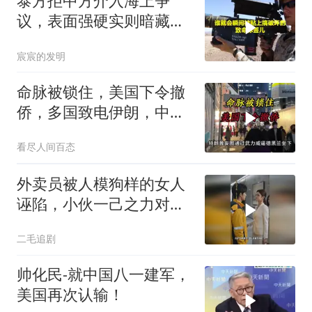
泰方拒中方介入海上争
议，表面强硬实则暗藏玄
机
宸宸的发明
命脉被锁住，美国下令撤
侨，多国致电伊朗，中国
两大判断全部成真
看尽人间百态
外卖员被人模狗样的女人
诬陷，小伙一己之力对抗
资本！
二毛追剧
帅化民-就中国八一建军，
美国再次认输！