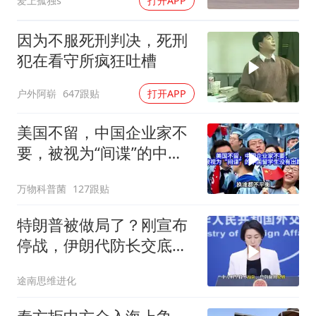
爱上孤独s
打开APP
因为不服死刑判决，死刑
犯在看守所疯狂吐槽
户外阿崭
647跟贴
打开APP
美国不留，中国企业家不
要，被视为“间谍”的中国
留学生没有出路
万物科普菌
127跟贴
特朗普被做局了？刚宣布
停战，伊朗代防长交底，
中国预判果真应验
途南思维进化