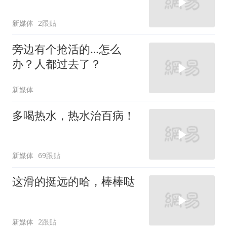
新媒体
2跟贴
旁边有个抢活的…怎么
办？人都过去了？
新媒体
多喝热水，热水治百病！
新媒体
69跟贴
这滑的挺远的哈，棒棒哒
新媒体
2跟贴