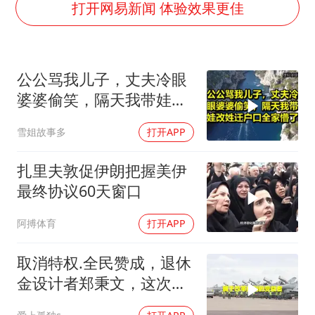
打开网易新闻 体验效果更佳
曝美拒绝乌增购“爱国者”导弹请求
改名后的“青海拉面”店
中国女篮热身赛7日将战尼日利亚
公公骂我儿子，丈夫冷眼
婆婆偷笑，隔天我带娃改
台风灿鸿未来对中国无影响
姓迁户口全家懵了！
东方之约 相约未来
雪姐故事多
打开APP
扎里夫敦促伊朗把握美伊
最终协议60天窗口
阿搏体育
打开APP
取消特权.全民赞成，退休
金设计者郑秉文，这次站
在了风口浪尖