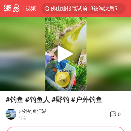
佛山通报笔试前13被淘汰后5名进体检
视频
“秋天的第一杯奶茶”又刷屏
台风“白海豚”体型变大！环流面积接近13个浙江那么大
泰国枪击案凶手先杀祖父母后行凶
泰国校园枪击案死亡人数升至7人
汪峰阻止14岁女儿买大牌
东航新规：提前14天可免费退改签
王力宏演唱会黄牛带观众藏匿被查获
00:00
03:04
Play
Ent
台湾海峡南口北上船舶实施交通管制
full
#钓鱼 #钓鱼人 #野钓 #户外钓鱼
国防部：坚决反制任何闹海挑衅图谋
户外钓鱼江湖
0
陕西省委书记赶赴柞水县杏坪镇
河南
国防部回应日本试射“战斧”导弹