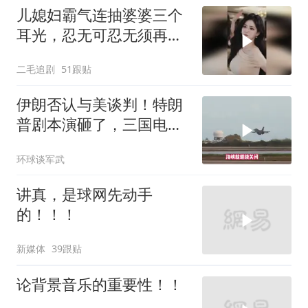
儿媳妇霸气连抽婆婆三个
耳光，忍无可忍无须再
忍，太解气了！
二毛追剧
51跟贴
伊朗否认与美谈判！特朗
普剧本演砸了，三国电话
打爆德黑兰表忠心
环球谈军武
讲真，是球网先动手
的！！！
新媒体
39跟贴
论背景音乐的重要性！！