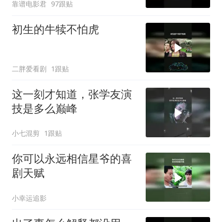
靠谱电影君
97跟贴
初生的牛犊不怕虎
二胖爱看剧
1跟贴
这一刻才知道，张学友演
技是多么巅峰
小七混剪
1跟贴
你可以永远相信星爷的喜
剧天赋
小幸运追影