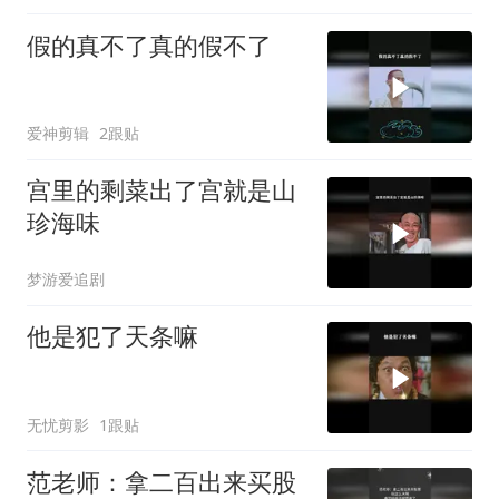
假的真不了真的假不了
爱神剪辑
2跟贴
宫里的剩菜出了宫就是山
珍海味
梦游爱追剧
他是犯了天条嘛
无忧剪影
1跟贴
范老师：拿二百出来买股