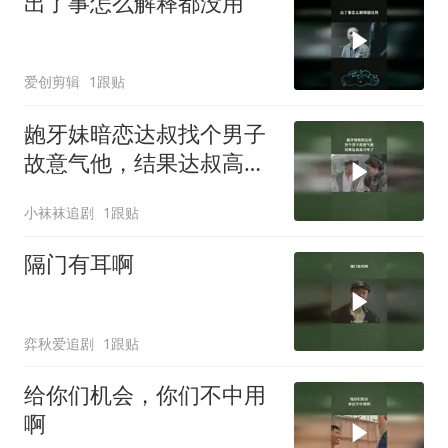
出了事怎么解释都没用
爱创剪辑
1跟贴
龅牙妹暗恋达叔找个男子
故意气他，结果达叔高兴
坏了
小袜袜追剧
1跟贴
隔门有耳啊
弈秋爱追剧
1跟贴
给你们机会，你们不中用
啊