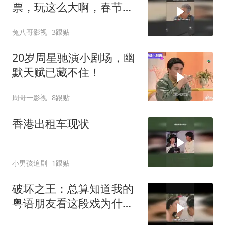
票，玩这么大啊，春节档
电子榨菜来了
兔八哥影视
3跟贴
20岁周星驰演小剧场，幽
默天赋已藏不住！
周哥一影视
8跟贴
香港出租车现状
小男孩追剧
1跟贴
破坏之王：总算知道我的
粤语朋友看这段戏为什么
会不好意思了