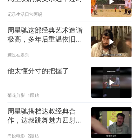
记录生活日常阿蜴
周星驰这部经典艺术造诣
极高，多年后重温依旧动
人
糖逗在娱乐
他太懂分寸的把握了
菊花剪影
1跟贴
周星驰搭档达叔经典合
作，达叔跳舞魅力四射，
意外抢了星爷风头
尚悦电影
2跟贴