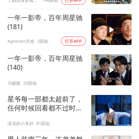
丁鸊惊悚影视解说
194跟贴
打开APP
一年一影帝，百年周星驰
(181)
Agnostic失格
2跟贴
打开APP
一年一影帝，百年周星驰
(140)
乌贼酱
20跟贴
星爷每一部都太超前了，
任何时候回看都不过时，
后劲十足
淡淡的小美好
81跟贴