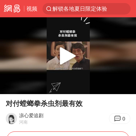
视频
解锁各地夏日限定体验
男童模仿奥特曼从高处跳下致骨折
富婆带资进组给自己硬加60多场吻戏
金饰克价一夜涨回1300元
峰哥实名举报汪海林偷税漏税
名创优品一次性内裤 颜面尽失
白海豚将正面袭击贯穿浙江
00:00
00:48
视频丨中国东方电气集团原党组副书记、董事宋致远被查
Play
Ent
full
梁家辉：到内地拍戏不是北上是回归
对付螳螂拳杀虫剂最有效
牛津大学一纸声明甩不了锅
凉心爱追剧
0
河南
台风白海豚实时路径