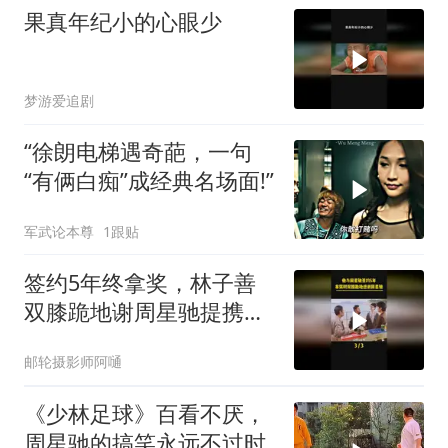
果真年纪小的心眼少
梦游爱追剧
“徐朗电梯遇奇葩，一句
“有俩白痴”成经典名场面!”
军武论本尊
1跟贴
签约5年终拿奖，林子善
双膝跪地谢周星驰提携之
恩
邮轮摄影师阿嗵
《少林足球》百看不厌，
周星驰的搞笑永远不过时