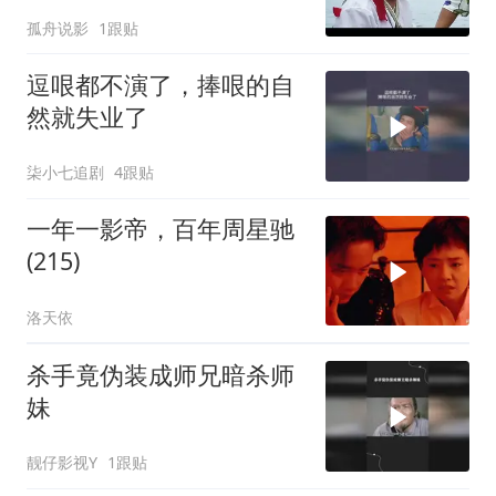
老大扔进大海
孤舟说影
1跟贴
逗哏都不演了，捧哏的自
然就失业了
柒小七追剧
4跟贴
一年一影帝，百年周星驰
(215)
洛天依
杀手竟伪装成师兄暗杀师
妹
靓仔影视Y
1跟贴