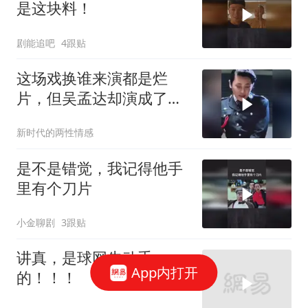
是这块料！
剧能追吧
4跟贴
这场戏换谁来演都是烂
片，但吴孟达却演成了无
法复刻的经典
新时代的两性情感
是不是错觉，我记得他手
里有个刀片
小金聊剧
3跟贴
讲真，是球网先动手
App内打开
的！！！