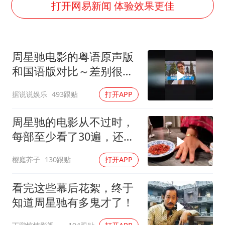
包文婧：二胎很难一碗水端平
打开网易新闻 体验效果更佳
香港宏福苑火灾或由烟头引起
女主硬加吻戏短剧已下架
周星驰电影的粤语原声版
浙江台州《告全体市民书》
和国语版对比～差别很
浙江一9岁男孩被海浪卷走仍在搜救中
大！讲粤语的星爷才是他
据说说娱乐
493跟贴
打开APP
郑丽文：台湾从来没有“独立”过
自己！
人民的健康、体质、幸福一脉相承
周星驰的电影从不过时，
每部至少看了30遍，还是
很喜欢看
樱庭芥子
130跟贴
打开APP
看完这些幕后花絮，终于
知道周星驰有多鬼才了！