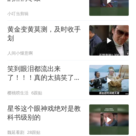
小叮当剪辑
黄金变黄莫测，及时收手
划
人间小惬意啊
笑到眼泪都流出来
了！！！真的太搞笑了！
星爷不愧是第一喜剧之王
樱桃唠生活
6跟贴
星爷这个眼神戏绝对是教
科书级别的
魏延看剧
28跟贴