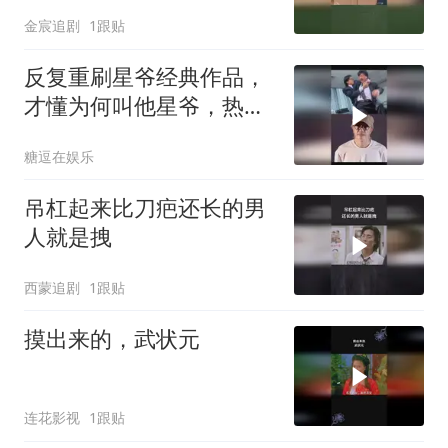
金宸追剧
1跟贴
反复重刷星爷经典作品，
才懂为何叫他星爷，热血
爱国燃爆
糖逗在娱乐
吊杠起来比刀疤还长的男
人就是拽
西蒙追剧
1跟贴
摸出来的，武状元
连花影视
1跟贴