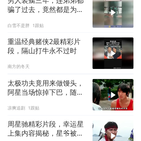
男人装瘸三年，连弟弟都
骗了过去，竟然都是为了
这一刻！
白雪不是胖
1跟贴
重温经典赌侠2最精彩片
段，隔山打牛永不过时
南方的冬天
太极功夫竟用来做馒头，
阿星当场惊掉下巴，随后
高歌一曲
凉爽追剧
1跟贴
周星驰精彩片段，幸运星
上集内容揭秘，星爷被黑