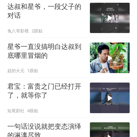
达叔和星爷，一段父子的
对话
兔八哥影视
2跟贴
星爷一直没搞明白达叔到
底哪里冒烟的
赵的火元
1跟贴
君宝：富贵之门已经打开
了，就等你了
短尾剧社
4跟贴
一句话没说就把变态演绎
的淋漓尽致