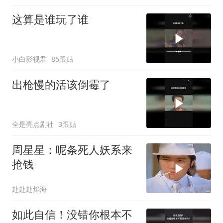
这算是谁玩了谁
小白影视君
85跟贴
出枪慢的活该倒霉了
全是亮点剧社
3跟贴
周星星：呢条死人妖系来
抢钱
赴赴赴焰海
如此自信！没错你根本不