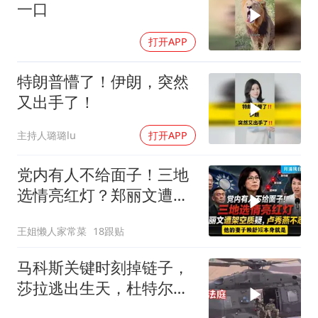
一口
打开APP
特朗普懵了！伊朗，突然
又出手了！
主持人璐璐lu
打开APP
党内有人不给面子！三地
选情亮红灯？郑丽文遭架
空质疑，卢秀燕不忍了。
王姐懒人家常菜
18跟贴
一起来听听
马科斯关键时刻掉链子，
莎拉逃出生天，杜特尔特
家族稳了