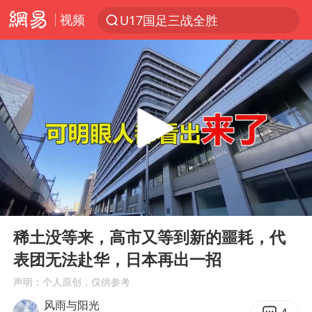
视频
U17国足三战全胜
以“新”破局 首发经济点亮城市消费活力
OpenAI为免费用户升级GPT-5.6 Luna
美股三大指数集体收跌 西数跌超13%
我国编制完成新版全月地质图
台风白海豚或吞掉台风鲸鱼
法国下周开始禁止未经同意的电话营销
00:00
04:00
巡查组提问 工作人员偷用手机查答案
Play
Ent
full
看守所辅警收受10万获刑1年
稀土没等来，高市又等到新的噩耗，代
表团无法赴华，日本再出一招
国家气候中心：8月将有4轮高温过程，部分地区可达40℃～45℃
声明：个人原创，仅供参考
青海海西州茫崖市发生3.1级地震
风雨与阳光