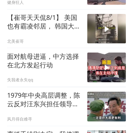
健身狂人
【崔哥天天侃8/1】 美国
也有霸凌邻居， 韩国大爷
忍无可忍
北美崔哥
面对航母进逼，中方选择
在北方发起行动
失我者永失qq
1979年中央高层调整，陈
云反对汪东兴担任领导职
务
风月得自难寻