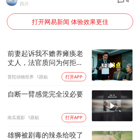
郑国霖回应去景区上班被保安拦下
4
四川
宇树科技发行价格150.80元/股
打开网易新闻 体验效果更佳
女子利用漏洞0元薅走3000多件家电
今年已有4位周星驰电影配角去世
现代版摸金校尉落网查获400多枚古币
前妻起诉我不赡养瘫痪老
27岁女子成组织卖淫集团主犯被通缉
丈人，法官质问为何拒不
履行赡养义务
80后女柜员逆袭成4200亿银行副行长
普陀动物世界
1跟贴
打开APP
奋进开新局 实干挑大梁
自断一臂感觉完全没必要
南瓜观影
1跟贴
打开APP
雄狮被剧毒的辣条给咬了