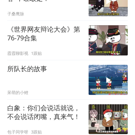
子桑鹰脉
《世界网友辩论大会》第
76-79合集
霞霞聊影视
1跟贴
所队长的故事
呆萌的小鲤
白象：你们会说话就说，
不会说话闭嘴，真来气！
包子同学呀
3跟贴