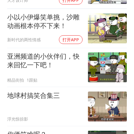
天才设计师
打开APP
小以小伊爆笑单挑，沙雕
动画根本停不下来！
新时代的两性情感
打开APP
亚洲频道的小伙伴们，快
来回忆一下吧！
精品街拍
1跟贴
地球村搞笑合集三
浮光惊掠影