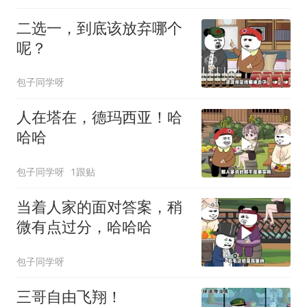
二选一，到底该放弃哪个
呢？
包子同学呀
人在塔在，德玛西亚！哈
哈哈
包子同学呀
1跟贴
当着人家的面对答案，稍
微有点过分，哈哈哈
包子同学呀
三哥自由飞翔！